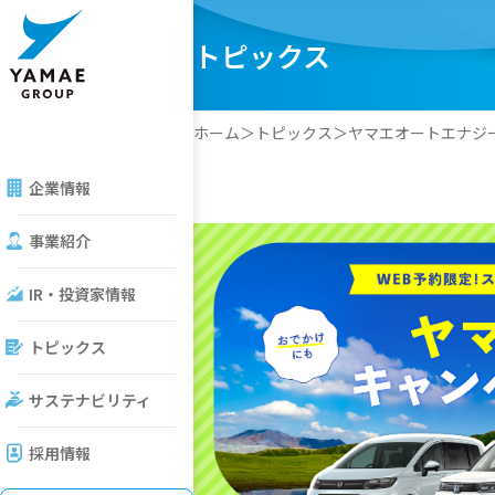
ヤマエグループホールディングス株式会社
トピックス
ホーム
トピックス
ヤマエオートエナジ
企業情報
ージ
域
事業紹介
ライト
針
一覧
タ
ガバナンス
介動画
IR・投資家情報
革・組織図・役員一覧
トピックス
にヤマエ
サステナビリティ
ご質問
採用情報