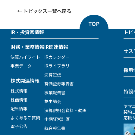
トピックス一覧へ戻る
TOP
IR・投資家情報
トピ
財務・業務情報
IR関連情報
サス
決算ハイライト
IRカレンダー
事業データ
IRライブラリ
採用
決算短信
株式関連情報
有価証券報告書
株式情報
特設
事業報告書
株価情報
株主総会
ヤマ
配当情報
決算説明会資料・動画
契約
よくあるご質問
応援
中期経営計画
電子公告
統合報告書