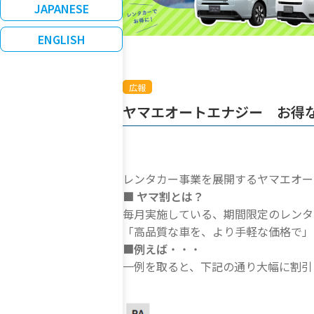
JAPANESE
ダー
ENGLISH
ラリ
広報
報告書
ヤマエオートエナジー お得な
書
会資料・動画
レンタカー事業を展開するヤマエオー
計画
■ ヤマ割とは？
書
毎月実施している、期間限定のレンタ
「高品質な車を、より手軽な価格で」
ロージャーポリシー
■
例えば
・・・
一例を取ると、下記の通り大幅に割引