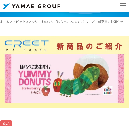
ヤマエグループホールディングス株式
m
トピックス
ホーム
トピックス
クリート㈱より「はらぺこあおむしシリーズ」新発売のお知らせ
企業情報
事業紹介
IR・投資家情報
トピックス
サステナビリティ
採用情報
JAPANESE
ENGLISH
食品